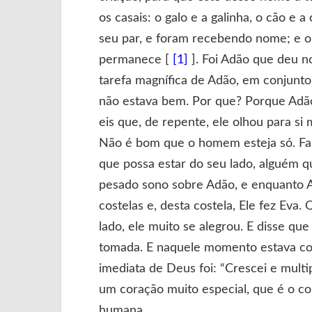
os casais: o galo e a galinha, o cão e 
seu par, e foram recebendo nome; e o 
permanece [
[1]
]. Foi Adão que deu n
tarefa magnífica de Adão, em conjunt
não estava bem. Por que? Porque Adão 
eis que, de repente, ele olhou para s
Não é bom que o homem esteja só. Far-
que possa estar do seu lado, alguém qu
pesado sono sobre Adão, e enquanto A
costelas e, desta costela, Ele fez Eva
lado, ele muito se alegrou. E disse qu
tomada. E naquele momento estava cons
imediata de Deus foi: “Crescei e multipl
um coração muito especial, que é o co
humana.