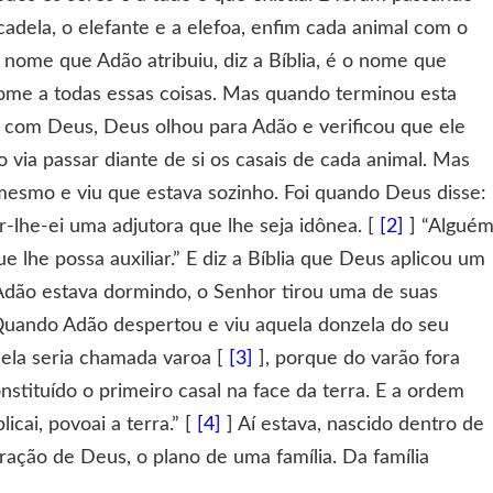
a cadela, o elefante e a elefoa, enfim cada animal com o
nome que Adão atribuiu, diz a Bíblia, é o nome que
ome a todas essas coisas. Mas quando terminou esta
o com Deus, Deus olhou para Adão e verificou que ele
via passar diante de si os casais de cada animal. Mas
i mesmo e viu que estava sozinho. Foi quando Deus disse:
lhe-ei uma adjutora que lhe seja idônea. [
[2]
] “Algué
e lhe possa auxiliar.” E diz a Bíblia que Deus aplicou um
dão estava dormindo, o Senhor tirou uma de suas
. Quando Adão despertou e viu aquela donzela do seu
e ela seria chamada varoa [
[3]
], porque do varão fora
tituído o primeiro casal na face da terra. E a ordem
icai, povoai a terra.” [
[4]
] Aí estava, nascido dentro de
ração de Deus, o plano de uma família. Da família