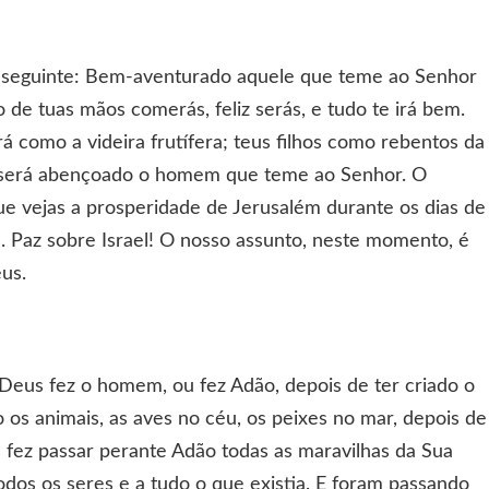
 o seguinte: Bem-aventurado aquele que teme ao Senhor
 de tuas mãos comerás, feliz serás, e tudo te irá bem.
rá como a videira frutífera; teus filhos como rebentos da
mo será abençoado o homem que teme ao Senhor. O
e vejas a prosperidade de Jerusalém durante os dias de
hos. Paz sobre Israel! O nosso assunto, neste momento, é
eus.
eus fez o homem, ou fez Adão, depois de ter criado o
o os animais, as aves no céu, os peixes no mar, depois de
s fez passar perante Adão todas as maravilhas da Sua
odos os seres e a tudo o que existia. E foram passando