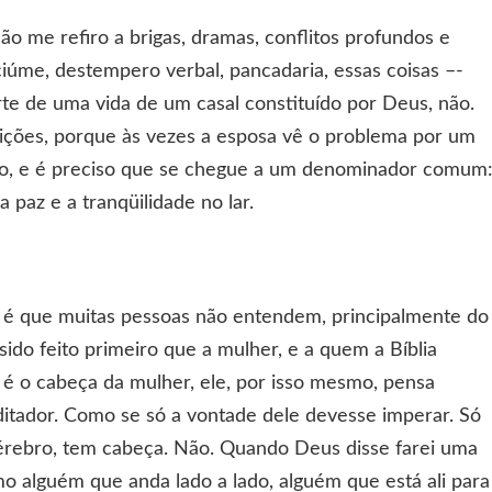
o me refiro a brigas, dramas, conflitos profundos e
ciúme, destempero verbal, pancadaria, essas coisas –-
arte de uma vida de um casal constituído por Deus, não.
ições, porque às vezes a esposa vê o problema por um
ro, e é preciso que se chegue a um denominador comum
a paz e a tranqüilidade no lar.
é que muitas pessoas não entendem, principalmente do
ido feito primeiro que a mulher, e a quem a Bíblia
im é o cabeça da mulher, ele, por isso mesmo, pensa
itador. Como se só a vontade dele devesse imperar. Só
érebro, tem cabeça. Não. Quando Deus disse farei uma
mo alguém que anda lado a lado, alguém que está ali para