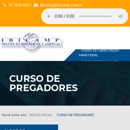
19 3234 9317
ibicamp@ibicamp.com.br
CURSOS
CURSO DE CAPACITAÇÃO
MINISTERIAL
CURSO DE PREGADORES
OUTROS
LOJA ON-LINE
CURSO DE
PREGADORES
Você esta em:
PÁGINA INICIAL
CURSO DE PREGADORES